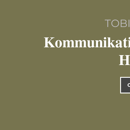
TOB
Kommunikati
H